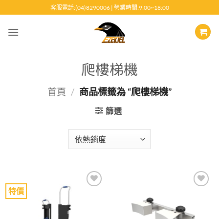
跳
客服電話:(04)8290006 | 營業時間:9:00~18:00
至
內
容
爬樓梯機
首頁
/
商品標籤為 “爬樓梯機”
篩選
特價
Add to
Add to
wishlist
wishlist