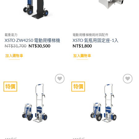
載重能力
電動爬樓梯機耗材與配件
XSTO ZW4250 電動爬樓梯機
XSTO 氣瓶用固定座-1入
原
目
NT$
31,700
NT$
30,500
NT$
1,800
始
前
價
價
加入購物車
加入購物車
格：
格：
NT$31,700。
NT$30,500。
特價
特價
Add to
Add to
wishlist
wishlist