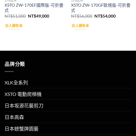
170公斤
170公斤
XSTO ZW-170EF國際版-可折疊
XSTO ZW-170GF歐規版-可折疊
式
式
原
目
原
目
NT$
51,000
NT$
49,000
NT$
56,000
NT$
54,000
始
前
始
前
價
價
價
價
加入購物車
加入購物車
格：
格：
格：
格：
NT$51,000。
NT$49,000。
NT$56,000。
NT$54,00
品牌分類
XLK全系列
XSTO 電動爬梯機
日本坂源花藝剪刀
日本高森
日本螃蟹牌園藝