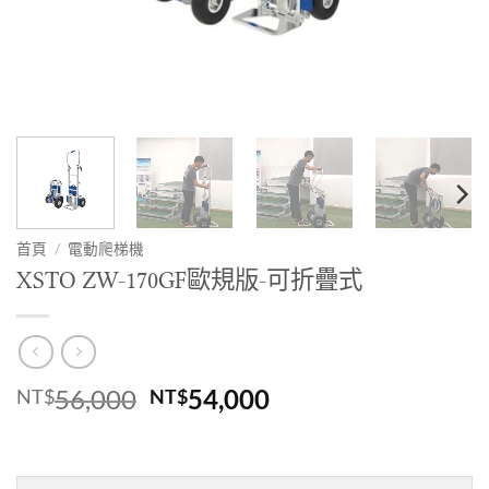
首頁
/
電動爬梯機
XSTO ZW-170GF歐規版-可折疊式
原
目
56,000
54,000
NT$
NT$
始
前
價
價
格：
格：