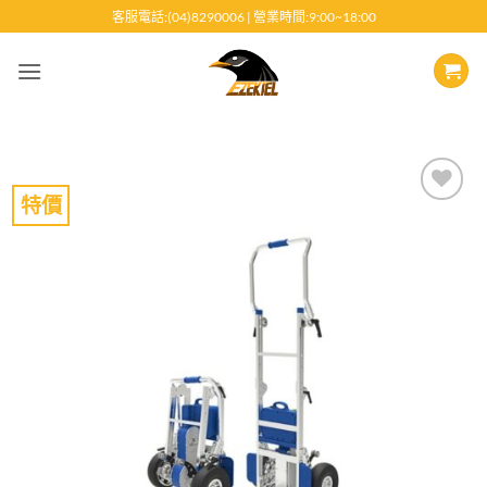
跳
客服電話:(04)8290006 | 營業時間:9:00~18:00
至
內
容
特價
Add to
wishlist