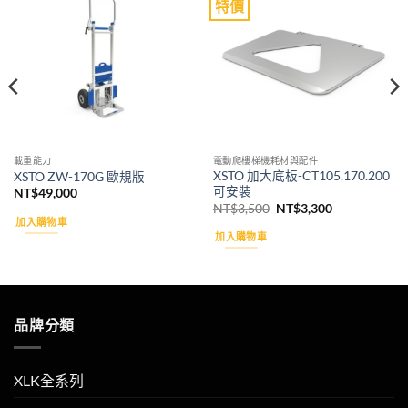
特價
Add to
Add to
wishlist
wishlist
載重能力
電動爬樓梯機耗材與配件
XSTO 加大底板-CT105.170.200
XSTO ZW-170G 歐規版
可安裝
NT$
49,000
原
目
NT$
3,500
NT$
3,300
始
前
加入購物車
價
價
加入購物車
格：
格：
NT$3,500。
NT$3,300。
品牌分類
XLK全系列