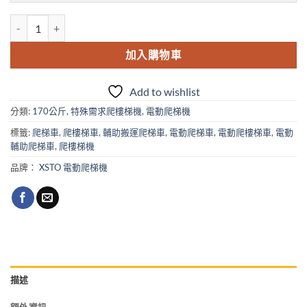
XSTO ZW-170GF歐規版-可折疊式 數量
加入購物車
Add to wishlist
分類:
170公斤
,
特殊需求爬樓梯機
,
電動爬梯機
標籤:
爬梯車
,
爬樓梯車
,
輔助搬運爬梯車
,
電動爬梯車
,
電動爬樓梯車
,
電動
輔助爬梯車
,
爬樓梯機
品牌：
XSTO 電動爬梯機
描述
額外資訊