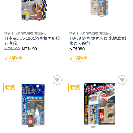
鏡子.玻璃去除魚鱗紋.防霧系列
鏡子.玻璃去除魚鱗紋.防霧系列
日本高森A-1101浴室鏡面用鑽
TU-58 浴室.鏡面玻璃.水垢.魚鱗
石海綿
水痕去除劑
原
目
NT$
160
NT$
150
NT$
380
始
前
價
價
加入購物車
加入購物車
格：
格：
NT$160。
NT$150。
特價
特價
Add to
Add to
wishlist
wishlist