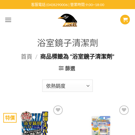
跳
客服電話:(04)8290006 | 營業時間:9:00~18:00
至
內
容
浴室鏡子清潔劑
首頁
/
商品標籤為 “浴室鏡子清潔劑”
篩選
特價
Add to
Add to
wishlist
wishlist