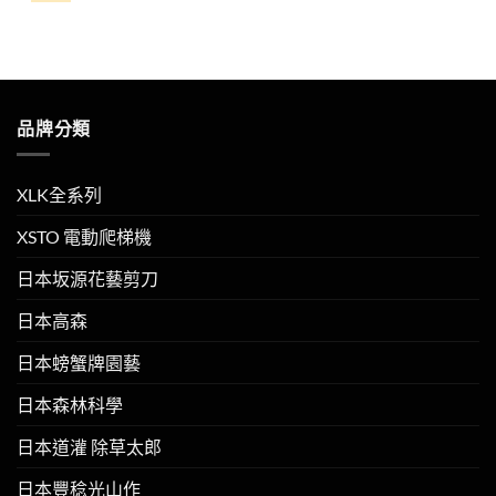
NT$400。
NT$390。
品牌分類
XLK全系列
XSTO 電動爬梯機
日本坂源花藝剪刀
日本高森
日本螃蟹牌園藝
日本森林科學
日本道灌 除草太郎
日本豐稔光山作