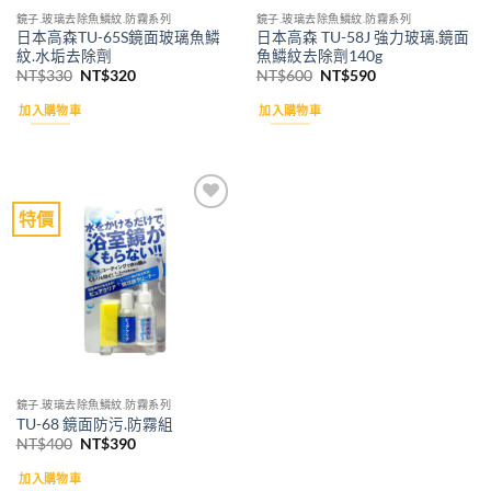
鏡子.玻璃去除魚鱗紋.防霧系列
鏡子.玻璃去除魚鱗紋.防霧系列
日本高森TU-65S鏡面玻璃魚鱗
日本高森 TU-58J 強力玻璃.鏡面
紋.水垢去除劑
魚鱗紋去除劑140g
原
目
原
目
NT$
330
NT$
320
NT$
600
NT$
590
始
前
始
前
價
價
價
價
加入購物車
加入購物車
格：
格：
格：
格：
NT$330。
NT$320。
NT$600。
NT$590。
特價
Add to
wishlist
鏡子.玻璃去除魚鱗紋.防霧系列
TU-68 鏡面防污.防霧組
原
目
NT$
400
NT$
390
始
前
價
價
加入購物車
格：
格：