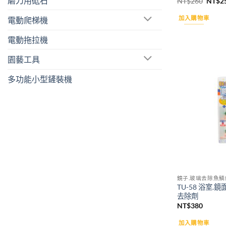
磨刀用砥石
原
NT$
260
NT$
2
始
價
加入購物車
電動爬梯機
格：
NT$2
電動拖拉機
園藝工具
多功能小型鏟裝機
鏡子.玻璃去除魚鱗
TU-58 浴室.
去除劑
NT$
380
加入購物車