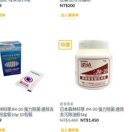
9
NT$
200
物車
加入購物車
特價
Add to
Add to
wishlist
wishlist
居家清潔
科學JM-20 強力除菌.速效去
日本森林科學 JM-20 強力除菌.速效
盒裝10g-10包裝
去污除油粉1kg
原
目
9
NT$
1,480
NT$
1,450
始
前
價
價
物車
加入購物車