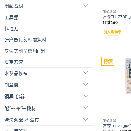
園藝資材
居家清潔
高森TU-77BP
工具類
NT$
160
料理刀
加入購物車
研磨器具與相關耗材
肩背式割草機用配件
特價
皮革刀套
木製品修補
割草機
銅具-食器
配件-零件-耗材
清潔海綿-不織布
居家清潔
高森TU-72 