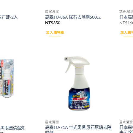
居家清潔
鏡子.玻
 尿石碇-2入
高森TU-86A 尿石去除劑500cc
日本高
NT$
350
NT$
16
加入購物車
加入購
Add to
Add to
wishlist
wishlist
居家清潔
居家清潔
高森TU-71A 坐式馬桶 尿石尿垢去除
日本森林
馬桶黑眼圈清潔劑
噴劑
去污除油