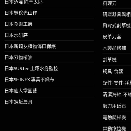
日本道灌 除草太郎
料理刀
日本豐稔光山作
研磨器具與相
日本食樂工房
肩背式割草機
日本水研磨
皮革刀套
日本新崎友植物傷口保護
木製品修補
日本刃物椿油
割草機
日本SUS.tee 土壤水分監控
銅具-食器
日本SHINEX 專業不織布
配件-零件-耗
日本仙人掌園藝
清潔海綿-不
日本蜻蜓農具
磨刀用砥石
電動爬梯機
電動拖拉機