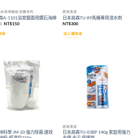
璃去除魚鱗紋.防霧系列
居家清潔
森A-1101浴室鏡面用鑽石海綿
日本高森TU-89馬桶專用潑水劑
原
目
0
NT$
150
NT$
300
始
前
價
價
物車
加入購物車
格：
格：
NT$160。
NT$150。
Add to
Add to
wishlist
wishlist
居家清潔
科學 JM-20 強力除菌.速效
日本高森TU-03BP 140g 家庭用強力
粉-經濟包150g
去鏽.去污.保護劑