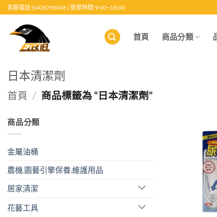
跳
客服電話:(04)8290006 | 營業時間:9:00~18:00
至
內
首頁
商品分類
容
日本清潔劑
首頁
/
商品標籤為 “日本清潔劑”
商品分類
金屬油桶
農機.園藝引擎保養.維護用品
居家清潔
花藝工具