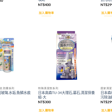
目
50
前
NT$
400
NT$
29
價
格：
加入購物車
加入購
60。
NT$250。
Add to
Add to
wishlist
wishlist
紋.防霧系列
特殊清潔劑系列
居家清潔
鏡面玻璃.水垢.魚鱗水痕
日本高森TU-34大理石,墓石,清潔保養
日本森林
組-大
污除油粉
NT$
300
NT$
29
加入購物車
加入購