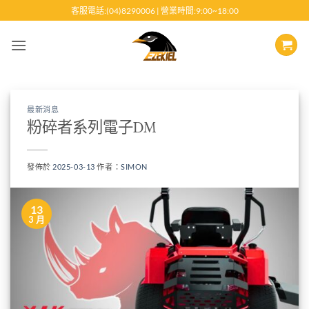
跳
客服電話:(04)8290006 | 營業時間:9:00~18:00
至
內
容
最新消息
粉碎者系列電子DM
發佈於
2025-03-13
作者：
SIMON
13
3 月