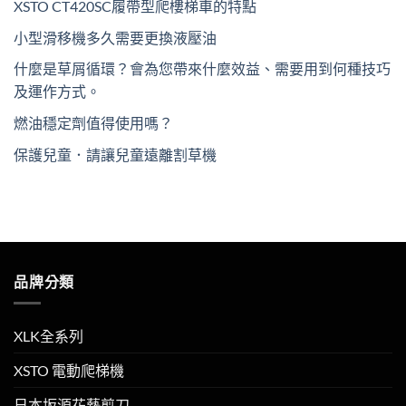
XSTO CT420SC履帶型爬樓梯車的特點
小型滑移機多久需要更換液壓油
什麼是草屑循環？會為您帶來什麼效益、需要用到何種技巧
及運作方式。
燃油穩定劑值得使用嗎？
保護兒童．請讓兒童遠離割草機
品牌分類
XLK全系列
XSTO 電動爬梯機
日本坂源花藝剪刀