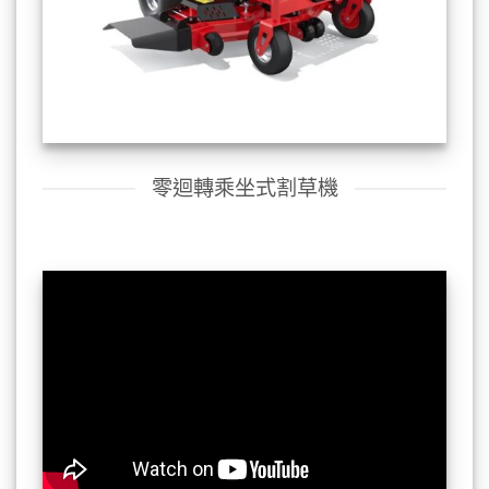
零迴轉乘坐式割草機