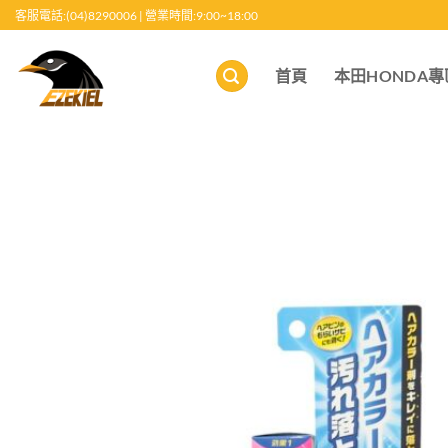
跳
客服電話:(04)8290006 | 營業時間:9:00~18:00
至
內
首頁
本田HONDA專
容