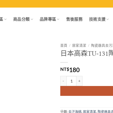
區
商品分類
品牌專區
售後服務
技術支援
首頁
/
居家清潔
/
陶瓷器具去污
日本高森TU-13
Add to
wishlist
180
NT$
日本高森TU-131陶器表面染髮劑
分類:
去汙海綿
,
居家清潔
,
陶瓷器具