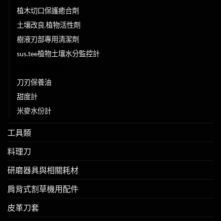
植木切口保護癒合劑
土壤改良.植物活性劑
樹液刃部專用清潔劑
sus.tee植物土壤水分監控計
土壤酸度水分計
刀刃保養油
甜度計
米麥水份計
工具類
料理刀
研磨器具與相關耗材
肩背式割草機用配件
皮革刀套