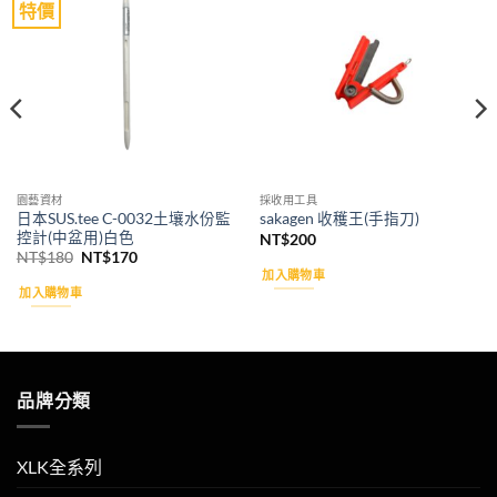
特價
Add to
Add to
wishlist
wishlist
園藝資材
採收用工具
日本SUS.tee C-0032土壤水份監
sakagen 收穫王(手指刀)
控計(中盆用)白色
NT$
200
原
目
NT$
180
NT$
170
始
前
加入購物車
價
價
加入購物車
格：
格：
NT$180。
NT$170。
品牌分類
XLK全系列