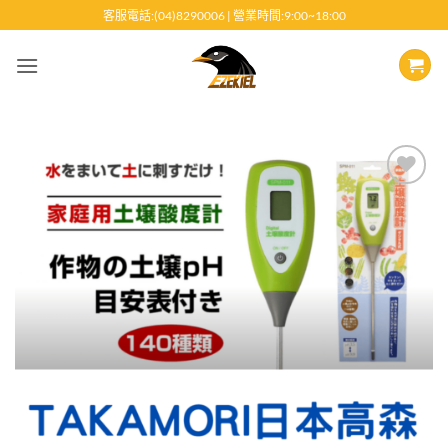
跳
客服電話:(04)8290006 | 營業時間:9:00~18:00
至
內
容
Add to
wishlist