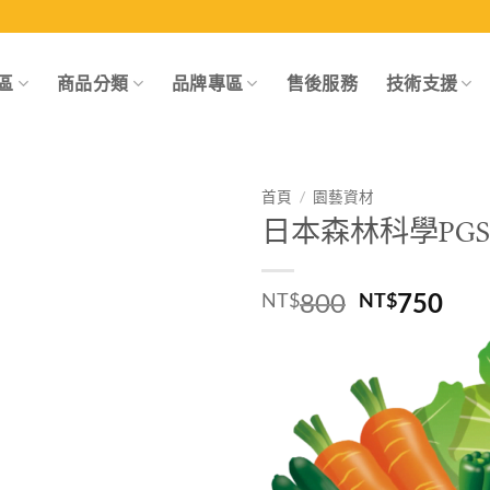
區
商品分類
品牌專區
售後服務
技術支援
首頁
/
園藝資材
日本森林科學PGS-
Add to
wishlist
原
目
800
750
NT$
NT$
始
前
價
價
格：
格
NT$800。
NT