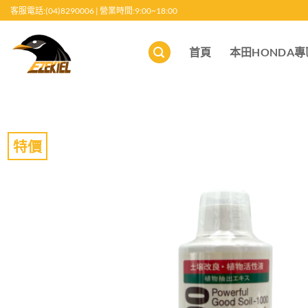
跳
客服電話:(04)8290006 | 營業時間:9:00~18:00
至
內
首頁
本田HONDA專
容
特價