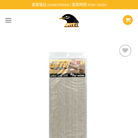
跳
客服電話:(04)8290006 | 營業時間:9:00~18:00
至
內
容
Add to
wishlist