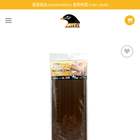
跳
客服電話:(04)8290006 | 營業時間:9:00~18:00
至
內
容
Add to
wishlist