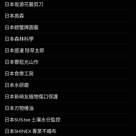
日本坂源花藝剪刀
日本高森
日本螃蟹牌園藝
日本森林科學
日本道灌 除草太郎
日本豐稔光山作
日本食樂工房
日本水研磨
日本新崎友植物傷口保護
日本刃物椿油
日本SUS.tee 土壤水分監控
日本SHINEX 專業不織布