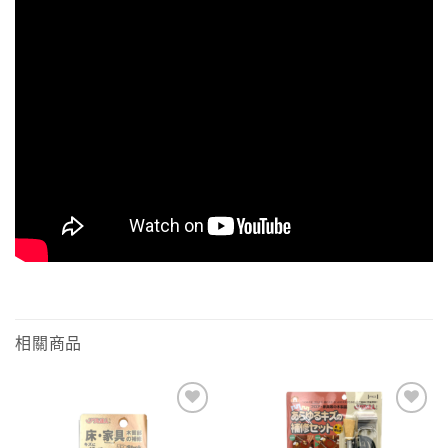
相關商品
Add to
Add to
wishlist
wishlist