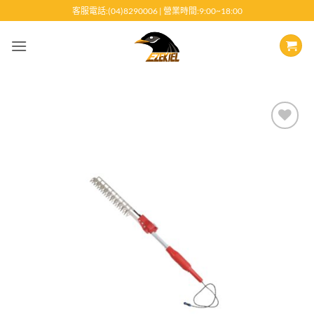
跳
客服電話:(04)8290006 | 營業時間:9:00~18:00
至
內
容
Add to
wishlist