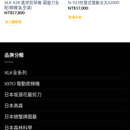
XLK X2R 遙控割草機-圓盤刀全
N-923充電式電動太丸S2000
配(贈機油,空濾)
NT$
17,000
NT$
57,800
查看內容
加入購物車
品牌分類
XLK全系列
XSTO 電動爬梯機
日本坂源花藝剪刀
日本高森
日本螃蟹牌園藝
日本森林科學