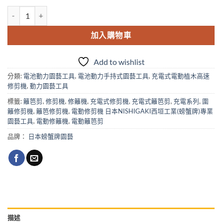
NISHIGAKI電池式電動植木高速修剪機N-902(充電式)1.0M 數量
加入購物車
Add to wishlist
分類:
電池動力園藝工具
,
電池動力手持式園藝工具
,
充電式電動植木高速
修剪機
,
動力園藝工具
標籤:
籬笆剪
,
修剪機
,
修籬機
,
充電式修剪機
,
充電式籬笆剪
,
充電系列
,
圍
籬修剪機
,
籬笆修剪機
,
電動修剪機 日本NISHIGAKI西垣工業(螃蟹牌)專業
園藝工具
,
電動修籬機
,
電動籬笆剪
品牌：
日本螃蟹牌園藝
描述