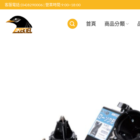
跳
客服電話:(04)8290006 | 營業時間:9:00~18:00
至
內
首頁
商品分類
容