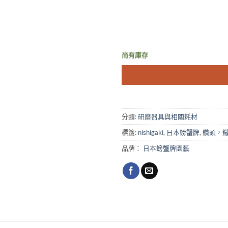
尚有庫存
分類:
研磨器具與相關耗材
標籤:
nishigaki
,
日本螃蟹牌
,
鑽頭，
品牌：
日本螃蟹牌園藝