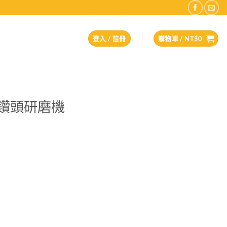
登入 / 註冊
購物車 /
NT$
0
板鑽頭研磨機