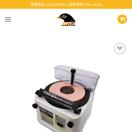
跳
客服電話:(04)8290006 | 營業時間:9:00~18:00
至
內
容
Add to
wishlist