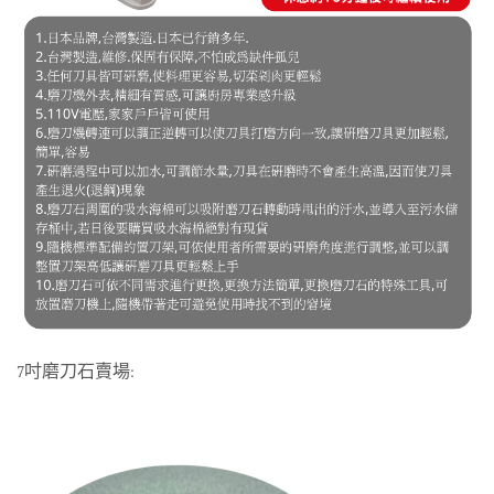
7吋磨刀石賣場: