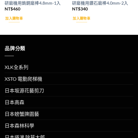
研磨機用鎢鋼磨棒4.8mm-1入
研磨機用鑽石磨棒4.0mm-2入
NT$
460
NT$
340
加入購物車
加入購物車
品牌分類
XLK全系列
XSTO 電動爬梯機
日本坂源花藝剪刀
日本高森
日本螃蟹牌園藝
日本森林科學
日本道灌 除草太郎