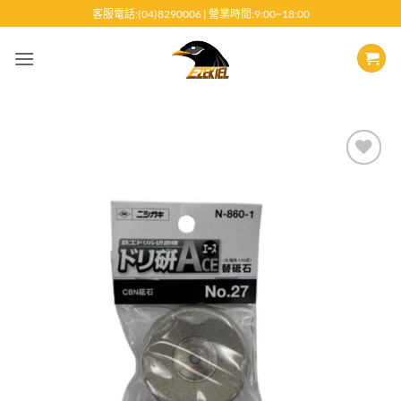
跳
客服電話:(04)8290006 | 營業時間:9:00~18:00
至
內
容
Add to
wishlist