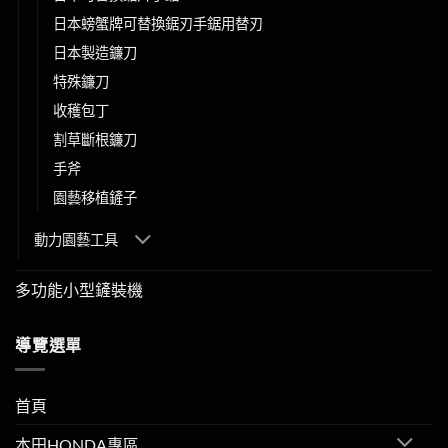
日本螃蟹牌可替換鋸刃手鋸用替刃
日本製造鐮刀
特殊鐮刀
收穫包丁
割草斷根鐮刀
手斧
園藝移植鏟子
動力園藝工具
多功能小型鏟裝機
導覽選單
首頁
本田HONDA專區