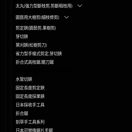
太丸(強力型斷枝剪.剪斷粗枝用)
園藝用大樹剪(細枝修剪)
剪定鋏(園藝剪.果樹剪)
芽切鋏
葉刈鋏(松樹剪刀)
省力型手槍式剪定.芽切鋏
折合式高枝鋸.關刀鋸
折合式伸縮鋸(長度可無段伸縮)
水管切鋏
固定長度剪定鋏
固定長度採果鋏
日本採收手工具
折合鋸
割草手工具系列
日本可替換鋸片手鋸