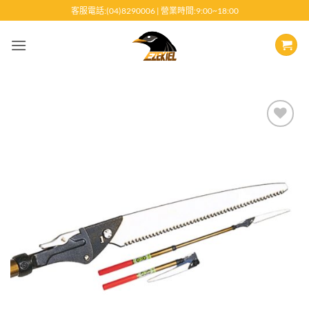
跳
客服電話:(04)8290006 | 營業時間:9:00~18:00
至
內
容
Add to
wishlist