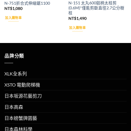
N-151 太丸600鋁柄太枝剪
N-751折合式伸縮鋸1100
(0.6M)*僅能剪斷直徑2.7公分樹
NT$
1,080
枝
加入購物車
NT$
1,490
加入購物車
品牌分類
XLK全系列
XSTO 電動爬梯機
日本坂源花藝剪刀
日本高森
日本螃蟹牌園藝
日本森林科學