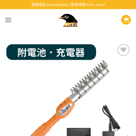
跳
客服電話:(04)8290006 | 營業時間:9:00~18:00
至
內
容
Add to
wishlist