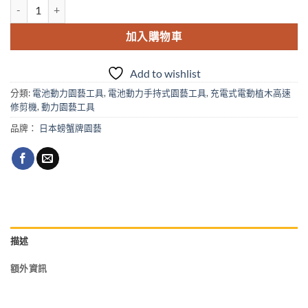
螃蟹牌N-901電池式電動植木高速修剪機7枚刀刃 數量
加入購物車
Add to wishlist
分類:
電池動力園藝工具
,
電池動力手持式園藝工具
,
充電式電動植木高速
修剪機
,
動力園藝工具
品牌：
日本螃蟹牌園藝
描述
額外資訊