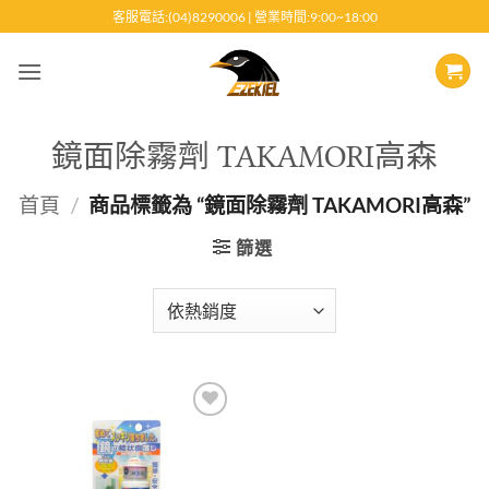
跳
客服電話:(04)8290006 | 營業時間:9:00~18:00
至
內
容
鏡面除霧劑 TAKAMORI高森
首頁
/
商品標籤為 “鏡面除霧劑 TAKAMORI高森”
篩選
Add to
wishlist