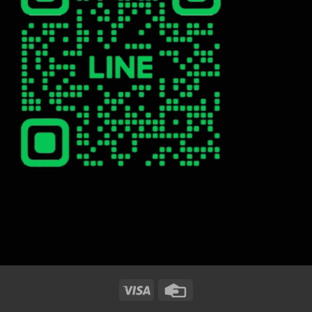
Visa
Credit
Card