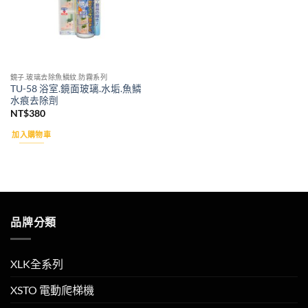
鏡子.玻璃去除魚鱗紋.防霧系列
TU-58 浴室.鏡面玻璃.水垢.魚鱗
水痕去除劑
NT$
380
加入購物車
品牌分類
XLK全系列
XSTO 電動爬梯機