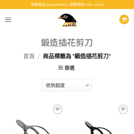
跳
客服電話:(04)8290006 | 營業時間:9:00~18:00
至
內
容
鍛造插花剪刀
首頁
/
商品標籤為 “鍛造插花剪刀”
篩選
Add to
Add to
wishlist
wishlist