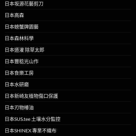
日本坂源花藝剪刀
日本高森
日本螃蟹牌園藝
日本森林科學
日本道灌 除草太郎
日本豐稔光山作
日本食樂工房
日本水研磨
日本新崎友植物傷口保護
日本刃物椿油
日本SUS.tee 土壤水分監控
日本SHINEX 專業不織布