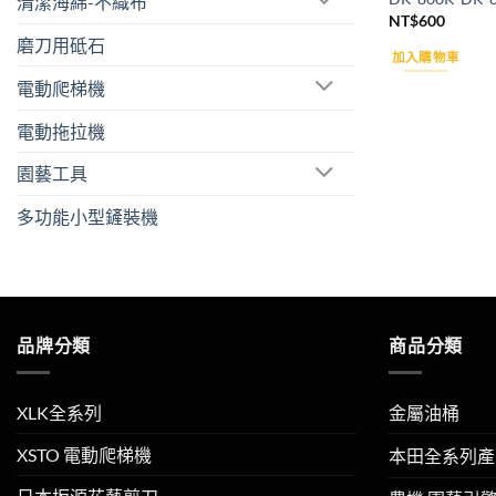
清潔海綿-不織布
NT$
600
磨刀用砥石
加入購物車
電動爬梯機
電動拖拉機
園藝工具
多功能小型鏟裝機
品牌分類
商品分類
XLK全系列
金屬油桶
XSTO 電動爬梯機
本田全系列產