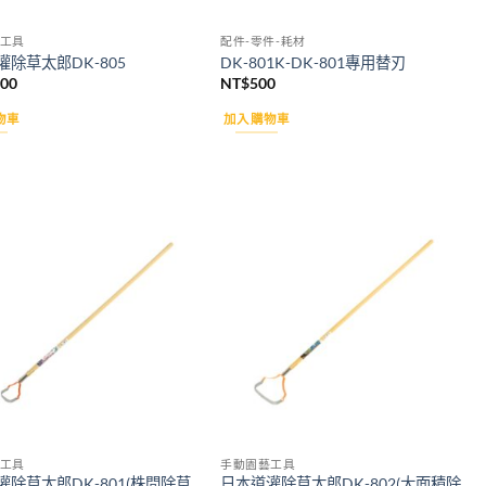
工具
配件-零件-耗材
灌除草太郎DK-805
DK-801K-DK-801專用替刃
200
NT$
500
物車
加入購物車
Add to
Add to
wishlist
wishlist
工具
手動園藝工具
灌除草太郎DK-801(株間除草
日本道灌除草太郎DK-802(大面積除