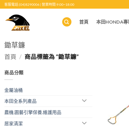
跳
客服電話:(04)8290006 | 營業時間:9:00~18:00
至
內
首頁
本田HONDA專
容
鋤草鐮
首頁
/
商品標籤為 “鋤草鐮”
商品分類
金屬油桶
本田全系列產品
農機.園藝引擎保養.維護用品
居家清潔