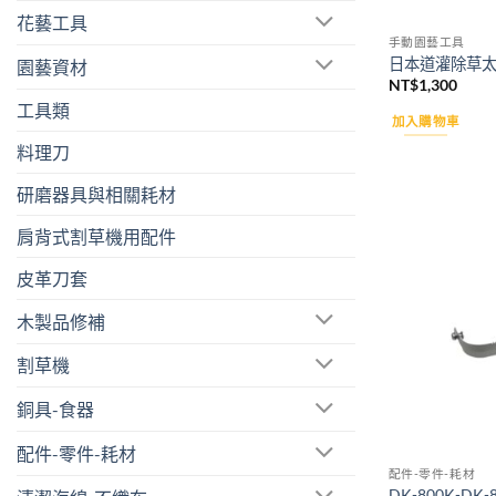
花藝工具
手動園藝工具
日本道灌除草太郎
園藝資材
NT$
1,300
工具類
加入購物車
料理刀
研磨器具與相關耗材
肩背式割草機用配件
皮革刀套
木製品修補
割草機
銅具-食器
配件-零件-耗材
配件-零件-耗材
DK-800K-DK