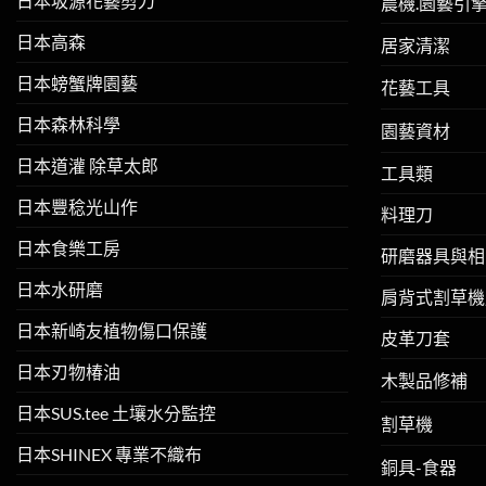
日本坂源花藝剪刀
農機.園藝引
日本高森
居家清潔
日本螃蟹牌園藝
花藝工具
日本森林科學
園藝資材
日本道灌 除草太郎
工具類
日本豐稔光山作
料理刀
日本食樂工房
研磨器具與相
日本水研磨
肩背式割草機
日本新崎友植物傷口保護
皮革刀套
日本刃物椿油
木製品修補
日本SUS.tee 土壤水分監控
割草機
日本SHINEX 專業不織布
銅具-食器