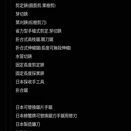
剪定鋏(園藝剪.果樹剪)
芽切鋏
葉刈鋏(松樹剪刀)
省力型手槍式剪定.芽切鋏
折合式高枝鋸.關刀鋸
折合式伸縮鋸(長度可無段伸縮)
水管切鋏
固定長度剪定鋏
固定長度採果鋏
日本採收手工具
折合鋸
割草手工具系列
日本可替換鋸片手鋸
日本螃蟹牌可替換鋸刃手鋸用替刃
日本製造鐮刀