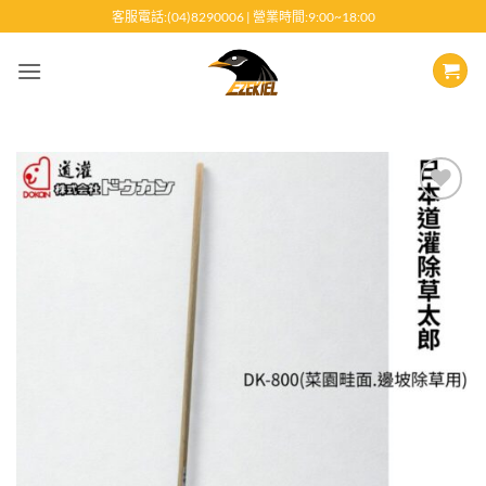
跳
客服電話:(04)8290006 | 營業時間:9:00~18:00
至
內
容
Add to
wishlist