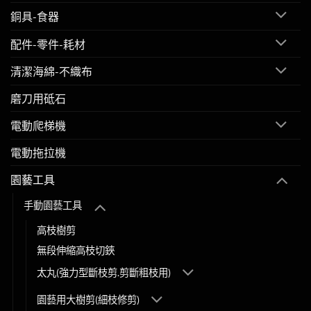
銅具-食器
配件-零件-耗材
清潔海綿-不織布
磨刀用砥石
電動爬梯機
電動拖拉機
園藝工具
手動園藝工具
高枝樹剪
無段伸縮高枝切鋏
太丸(強力型斷枝剪.剪斷粗枝用)
園藝用大樹剪(細枝修剪)