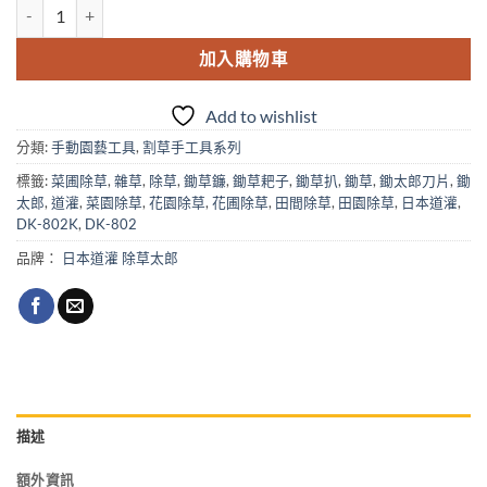
日本道灌除草太郎DK-800(菜園畦面.邊坡除草用) 數量
加入購物車
Add to wishlist
分類:
手動園藝工具
,
割草手工具系列
標籤:
菜圃除草
,
雜草
,
除草
,
鋤草鐮
,
鋤草耙子
,
鋤草扒
,
鋤草
,
鋤太郎刀片
,
鋤
太郎
,
道灌
,
菜園除草
,
花園除草
,
花圃除草
,
田間除草
,
田園除草
,
日本道灌
,
DK-802K
,
DK-802
品牌：
日本道灌 除草太郎
描述
額外資訊