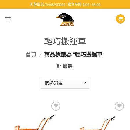
跳
客服電話:(04)8290006 | 營業時間:9:00~18:00
至
內
容
輕巧搬運車
首頁
/
商品標籤為 “輕巧搬運車”
篩選
Add to
Add to
wishlist
wishlist