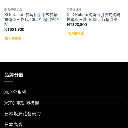
動力園藝工具
引擎搬運車
XLK Kabuto獨角仙引擎式獨輪
XLK Kabuto獨角仙引擎式獨輪
搬運車三菱TU43(二行程引擎)全
搬運車三菱TB43(二行程引擎)
配
NT$
20,800
NT$
21,900
加入購物車
加入購物車
品牌分類
XLK全系列
XSTO 電動爬梯機
日本坂源花藝剪刀
日本高森