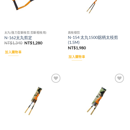
太丸(強力型斷枝剪.剪斷粗枝用)
高枝樹剪
N-154 太丸1500鋁柄太枝剪
N-162太丸剪定
(1.5M)
原
目
NT$
1,340
NT$
1,280
始
前
NT$
1,980
價
價
加入購物車
格：
格：
加入購物車
NT$1,340。
NT$1,280。
Add to
Add to
wishlist
wishlist