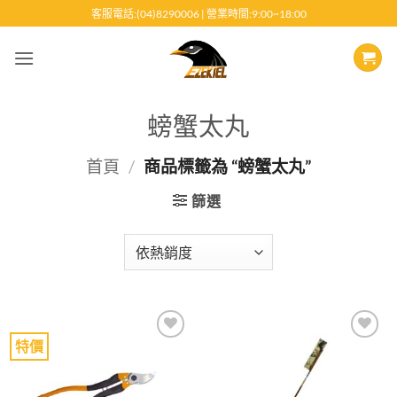
跳
客服電話:(04)8290006 | 營業時間:9:00~18:00
至
內
容
螃蟹太丸
首頁
/
商品標籤為 “螃蟹太丸”
篩選
特價
Add to
Add to
wishlist
wishlist