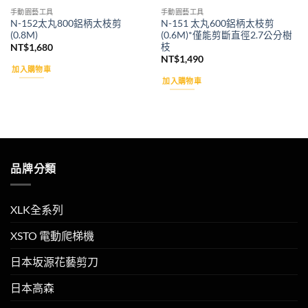
手動園藝工具
手動園藝工具
N-152太丸800鋁柄太枝剪
N-151 太丸600鋁柄太枝剪
(0.8M)
(0.6M)*僅能剪斷直徑2.7公分樹
枝
NT$
1,680
NT$
1,490
加入購物車
加入購物車
品牌分類
XLK全系列
XSTO 電動爬梯機
日本坂源花藝剪刀
日本高森