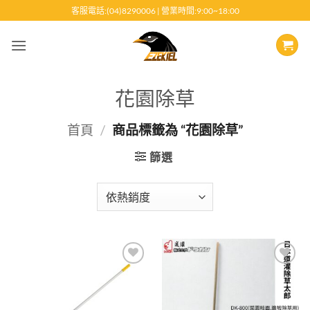
跳
客服電話:(04)8290006 | 營業時間:9:00~18:00
至
內
容
花園除草
首頁
/
商品標籤為 “花園除草”
篩選
Add to
Add to
wishlist
wishlist