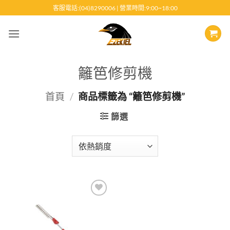
跳
客服電話:(04)8290006 | 營業時間:9:00~18:00
至
內
容
籬笆修剪機
首頁
/
商品標籤為 “籬笆修剪機”
篩選
Add to
wishlist