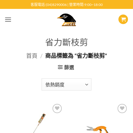
跳
客服電話:(04)8290006 | 營業時間:9:00~18:00
至
內
容
省力斷枝剪
首頁
/
商品標籤為 “省力斷枝剪”
篩選
Add to
Add to
wishlist
wishlist