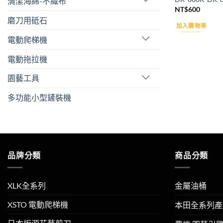
清潔海綿-不織布
NT$
600
磨刀用砥石
加入購物車
電動爬梯機
電動拖拉機
園藝工具
多功能小型鏟裝機
品牌分類
商品分類
XLK全系列
金屬油桶
XSTO 電動爬梯機
本田全系列產