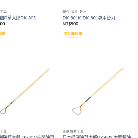
工具
配件-零件-耗材
灌除草太郎DK-805
DK-801K-DK-801專用替刃
200
NT$
500
物車
加入購物車
Add to
Add to
wishlist
wishlist
工具
手動園藝工具
灌除草太郎DK-801(株間除草
日本道灌除草太郎DK-802(大面積除