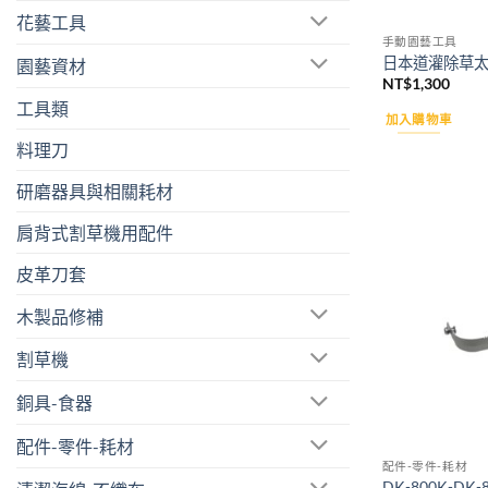
花藝工具
手動園藝工具
日本道灌除草太郎
園藝資材
NT$
1,300
工具類
加入購物車
料理刀
研磨器具與相關耗材
肩背式割草機用配件
皮革刀套
木製品修補
割草機
銅具-食器
配件-零件-耗材
配件-零件-耗材
DK-800K-DK