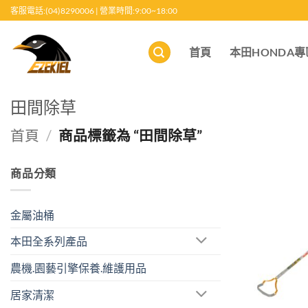
跳
客服電話:(04)8290006 | 營業時間:9:00~18:00
至
內
首頁
本田HONDA專
容
田間除草
首頁
/
商品標籤為 “田間除草”
商品分類
金屬油桶
本田全系列產品
農機.園藝引擎保養.維護用品
居家清潔