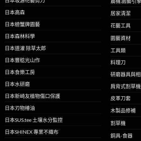
日本坂源花藝剪刀
農機.園藝引
日本高森
居家清潔
日本螃蟹牌園藝
花藝工具
日本森林科學
園藝資材
日本道灌 除草太郎
工具類
日本豐稔光山作
料理刀
日本食樂工房
研磨器具與相
日本水研磨
肩背式割草機
日本新崎友植物傷口保護
皮革刀套
日本刃物椿油
木製品修補
日本SUS.tee 土壤水分監控
割草機
日本SHINEX 專業不織布
銅具-食器