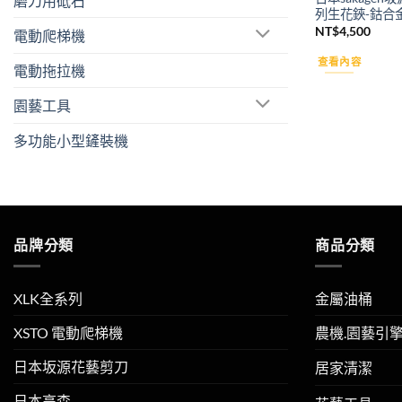
磨刀用砥石
列生花鋏-鈷合
NT$
4,500
電動爬梯機
查看內容
電動拖拉機
園藝工具
多功能小型鏟裝機
品牌分類
商品分類
XLK全系列
金屬油桶
XSTO 電動爬梯機
農機.園藝引
日本坂源花藝剪刀
居家清潔
日本高森