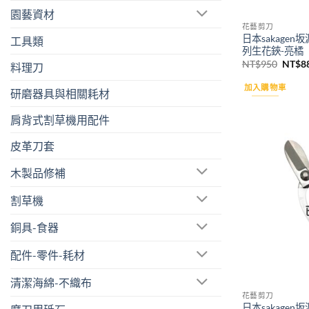
園藝資材
花藝剪刀
日本sakage
工具類
列生花鋏-亮橘
原
NT$
950
NT$
8
料理刀
始
價
加入購物車
格：
研磨器具與相關耗材
NT$9
肩背式割草機用配件
皮革刀套
木製品修補
割草機
銅具-食器
配件-零件-耗材
清潔海綿-不織布
花藝剪刀
日本sakage