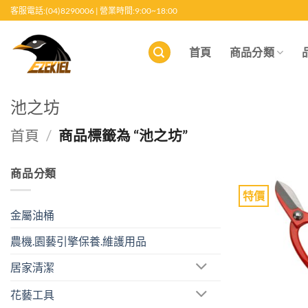
跳
客服電話:(04)8290006 | 營業時間:9:00~18:00
至
內
首頁
商品分類
容
池之坊
首頁
/
商品標籤為 “池之坊”
商品分類
特價
金屬油桶
農機.園藝引擎保養.維護用品
居家清潔
花藝工具