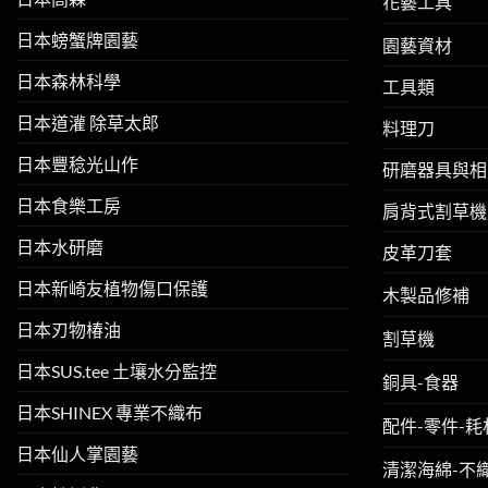
花藝工具
日本螃蟹牌園藝
園藝資材
日本森林科學
工具類
日本道灌 除草太郎
料理刀
日本豐稔光山作
研磨器具與相
日本食樂工房
肩背式割草機
日本水研磨
皮革刀套
日本新崎友植物傷口保護
木製品修補
日本刃物椿油
割草機
日本SUS.tee 土壤水分監控
銅具-食器
日本SHINEX 專業不織布
配件-零件-耗
日本仙人掌園藝
清潔海綿-不