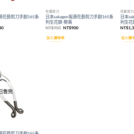
花藝剪刀
花藝剪刀
n坂源花藝剪刀手創165系
日本sakagen坂源花藝剪刀手創165系
日本sa
列生花鋏-鮮黃
列生花
目
原
目
80
NT$
950
NT$
900
NT$
1,
前
始
前
價
價
價
加入購物車
加入購
格：
格：
格：
50。
NT$880。
NT$950。
NT$900。
Add to
wishlist
已售完
n坂源花藝剪刀手創165系