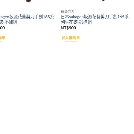
花藝剪刀
kagen坂源花藝剪刀手創165系
日本sakagen坂源花藝剪刀手創165系
鋏-不鏽鋼
列生花鋏-鍛造鋼
300
NT$
900
物車
加入購物車