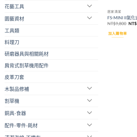
花藝工具
居家清潔
FS-MINI II
園藝資材
原
NT$
9,800
NT$
始
工具類
價
加入購物車
格：
NT$
料理刀
研磨器具與相關耗材
肩背式割草機用配件
皮革刀套
木製品修補
割草機
銅具-食器
配件-零件-耗材