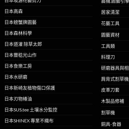
日本坂源花藝剪刀
農機.園藝引
日本高森
居家清潔
日本螃蟹牌園藝
花藝工具
日本森林科學
園藝資材
日本道灌 除草太郎
工具類
日本豐稔光山作
料理刀
日本食樂工房
研磨器具與相
日本水研磨
肩背式割草機
日本新崎友植物傷口保護
皮革刀套
日本刃物椿油
木製品修補
日本SUS.tee 土壤水分監控
割草機
日本SHINEX 專業不織布
銅具-食器