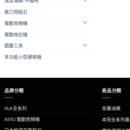
清潔海綿-不織布
磨刀用砥石
電動爬梯機
電動拖拉機
園藝工具
多功能小型鏟裝機
品牌分類
商品分類
XLK全系列
金屬油桶
XSTO 電動爬梯機
本田全系列產