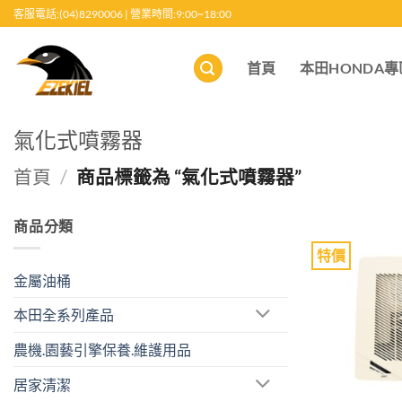
跳
客服電話:(04)8290006 | 營業時間:9:00~18:00
至
內
首頁
本田HONDA專
容
氣化式噴霧器
首頁
/
商品標籤為 “氣化式噴霧器”
商品分類
特價
金屬油桶
本田全系列產品
農機.園藝引擎保養.維護用品
居家清潔