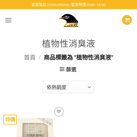
跳
客服電話:(04)8290006 | 營業時間:9:00~18:00
至
內
容
植物性消臭液
首頁
/
商品標籤為 “植物性消臭液”
篩選
特價
Add to
wishlist