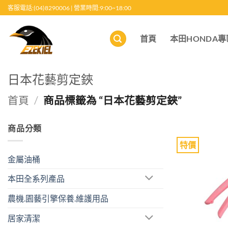
跳
客服電話:(04)8290006 | 營業時間:9:00~18:00
至
內
首頁
本田HONDA專
容
日本花藝剪定鋏
首頁
/
商品標籤為 “日本花藝剪定鋏”
商品分類
特價
金屬油桶
本田全系列產品
農機.園藝引擎保養.維護用品
居家清潔