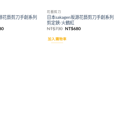
花藝剪刀
n坂源花藝剪刀手創系列
日本sakagen坂源花藝剪刀手創系列
剪定鋏-火鶴紅
目
原
目
80
NT$
730
NT$
680
前
始
前
價
價
價
加入購物車
格：
格：
格：
30。
NT$680。
NT$730。
NT$680。