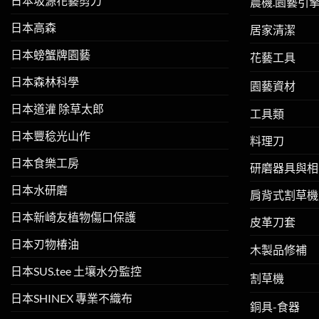
日本坂源花藝剪刀
農機.園藝引
日本高森
居家清潔
日本螃蟹牌園藝
花藝工具
日本森林科學
園藝資材
日本道灌 除草太郎
工具類
日本豐稔光山作
料理刀
日本食樂工房
研磨器具與相
日本水研磨
肩背式割草機
日本新崎友植物傷口保護
皮革刀套
日本刃物椿油
木製品修補
日本SUS.tee 土壤水分監控
割草機
日本SHINEX 專業不織布
銅具-食器