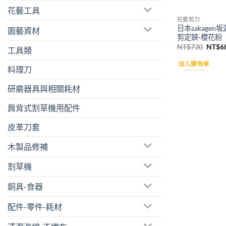
花藝工具
花藝剪刀
日本sakage
園藝資材
剪定鋏-櫻花粉
原
NT$
730
NT$
6
工具類
始
價
加入購物車
格：
料理刀
NT$7
研磨器具與相關耗材
肩背式割草機用配件
皮革刀套
木製品修補
割草機
銅具-食器
配件-零件-耗材