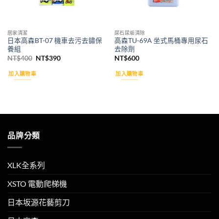
居家清潔
尿石尿垢清除
日本高森BT-07 機車去污去鏽保
高森TU-69A 坐式馬桶專用尿石
養組
去除劑
原
目
NT$
400
NT$
390
NT$
600
始
前
價
價
加入購物車
加入購物車
格：
格：
NT$400。
NT$390。
品牌分類
XLK全系列
XSTO 電動爬梯機
日本坂源花藝剪刀