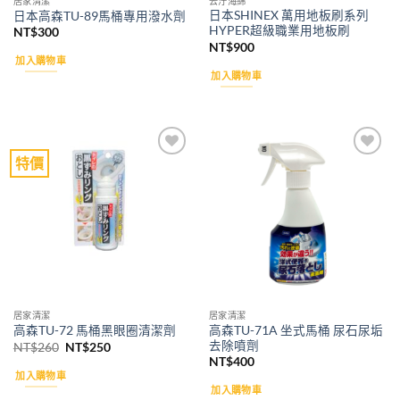
居家清潔
去汙海綿
日本SHINEX 萬用地板刷系列
日本高森TU-89馬桶專用潑水劑
HYPER超級職業用地板刷
NT$
300
NT$
900
加入購物車
加入購物車
特價
Add to
Add to
wishlist
wishlist
居家清潔
居家清潔
高森TU-71A 坐式馬桶 尿石尿垢
高森TU-72 馬桶黑眼圈清潔劑
去除噴劑
原
目
NT$
260
NT$
250
始
前
NT$
400
價
價
加入購物車
格：
格：
加入購物車
NT$260。
NT$250。