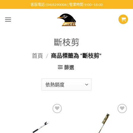
跳
客服電話:(04)8290006 | 營業時間:9:00~18:00
至
內
容
斷枝剪
首頁
/
商品標籤為 “斷枝剪”
篩選
Add to
Add to
wishlist
wishlist