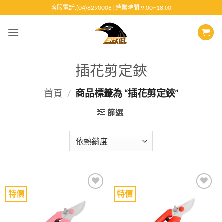
跳
客服電話:(04)8290006 | 營業時間:9:00~18:00
至
內
容
插花剪定鋏
首頁
/
商品標籤為 “插花剪定鋏”
篩選
特價
特價
Add to
Add to
wishlist
wishlist