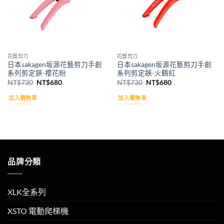
花藝剪刀
花藝剪刀
日本sakagen坂源花藝剪刀手創
日本sakagen坂源花藝剪刀手創
系列剪定鋏-櫻花粉
系列剪定鋏-火鶴紅
原
目
原
目
NT$
730
NT$
680
NT$
730
NT$
680
始
前
始
前
價
價
價
價
加入購物車
加入購物車
格：
格：
格：
格：
NT$730。
NT$680。
NT$730。
NT$680。
品牌分類
XLK全系列
XSTO 電動爬梯機