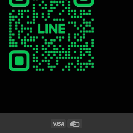
Visa
Credit
Card