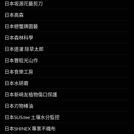
日本坂源花藝剪刀
日本高森
日本螃蟹牌園藝
日本森林科學
日本道灌 除草太郎
日本豐稔光山作
日本食樂工房
日本水研磨
日本新崎友植物傷口保護
日本刃物椿油
日本SUS.tee 土壤水分監控
日本SHINEX 專業不織布