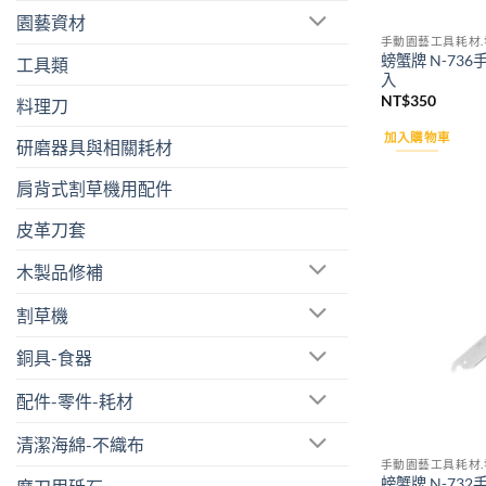
園藝資材
手動園藝工具耗材.
螃蟹牌 N-73
工具類
入
NT$
350
料理刀
加入購物車
研磨器具與相關耗材
肩背式割草機用配件
皮革刀套
木製品修補
割草機
銅具-食器
配件-零件-耗材
清潔海綿-不織布
手動園藝工具耗材.
螃蟹牌 N-73