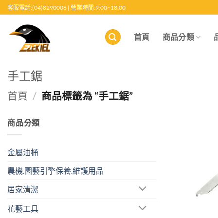
跳
客服電話:(04)8290006 | 營業時間:9:00~18:00
至
內
首頁
商品分類
容
手工鋸
首頁
/
商品標籤為 “手工鋸”
商品分類
金屬油桶
農機.園藝引擎保養.維護用品
居家清潔
花藝工具