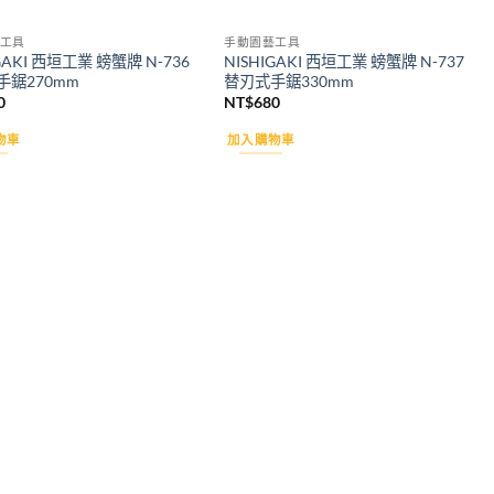
工具
手動園藝工具
GAKI 西垣工業 螃蟹牌 N-736
NISHIGAKI 西垣工業 螃蟹牌 N-737
手鋸270mm
替刃式手鋸330mm
0
NT$
680
物車
加入購物車