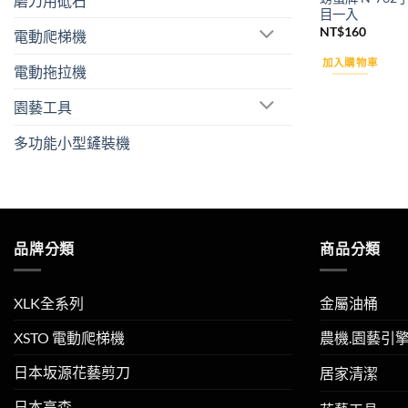
磨刀用砥石
目一入
NT$
160
電動爬梯機
加入購物車
電動拖拉機
園藝工具
多功能小型鏟裝機
品牌分類
商品分類
XLK全系列
金屬油桶
XSTO 電動爬梯機
農機.園藝引
日本坂源花藝剪刀
居家清潔
日本高森