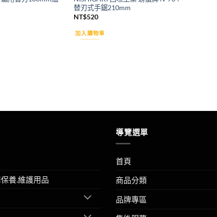
替刃式手鋸210mm
NT$
520
加入購物車
導覽選單
首頁
擎保養.維護用品
商品分類
品牌專區