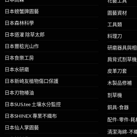
花藝工具
日本螃蟹牌園藝
園藝資材
日本森林科學
工具類
日本道灌 除草太郎
料理刀
日本豐稔光山作
研磨器具與相
日本食樂工房
肩背式割草機
日本水研磨
皮革刀套
日本新崎友植物傷口保護
木製品修補
日本刃物椿油
割草機
日本SUS.tee 土壤水分監控
銅具-食器
日本SHINEX 專業不織布
配件-零件-耗
日本仙人掌園藝
清潔海綿-不