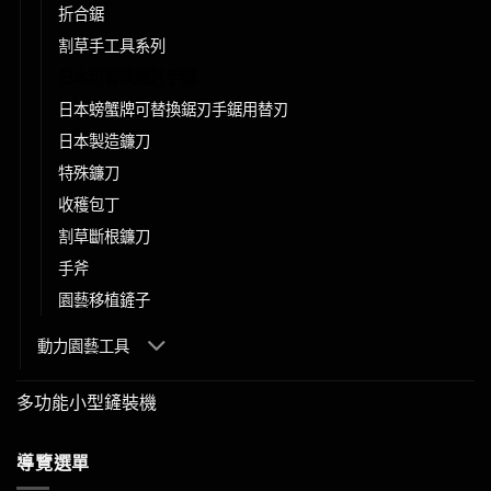
折合鋸
割草手工具系列
日本可替換鋸片手鋸
日本螃蟹牌可替換鋸刃手鋸用替刃
日本製造鐮刀
特殊鐮刀
收穫包丁
割草斷根鐮刀
手斧
園藝移植鏟子
動力園藝工具
多功能小型鏟裝機
導覽選單