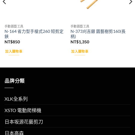
手動園藝工具
手動園藝工具
N-164 省力型手槍式260 短剪定
N-373刈吉銀 園藝樹剪160(長
鋏
柄)
NT$
850
NT$
1,350
加入購物車
加入購物車
品牌分類
XLK全系列
XSTO 電動爬梯機
日本坂源花藝剪刀
日本高森