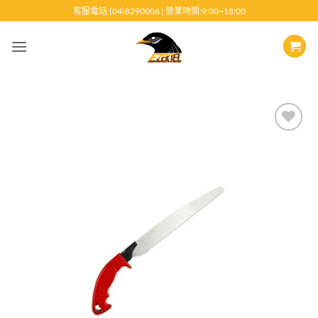
跳
客服電話:(04)8290006 | 營業時間:9:00~18:00
至
內
容
Add to
wishlist