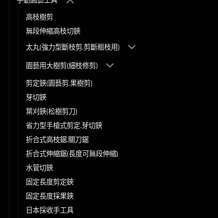
高枝樹剪
無段伸縮高枝切鋏
太丸(強力型斷枝剪.剪斷粗枝用)
園藝用大樹剪(細枝修剪)
剪定鋏(園藝剪.果樹剪)
芽切鋏
葉刈鋏(松樹剪刀)
省力型手槍式剪定.芽切鋏
折合式高枝鋸.關刀鋸
折合式伸縮鋸(長度可無段伸縮)
水管切鋏
固定長度剪定鋏
固定長度採果鋏
日本採收手工具