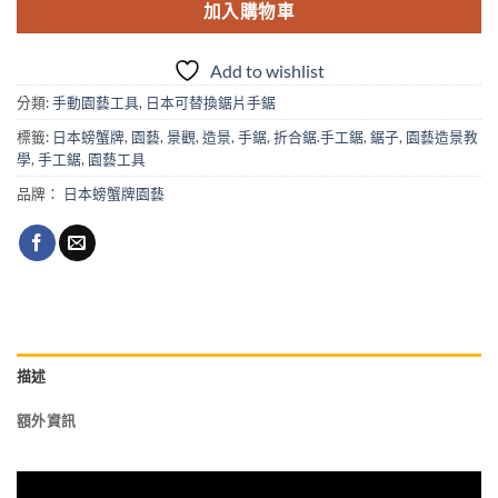
加入購物車
Add to wishlist
分類:
手動園藝工具
,
日本可替換鋸片手鋸
標籤:
日本螃蟹牌
,
園藝
,
景觀
,
造景
,
手鋸
,
折合鋸.手工鋸
,
鋸子
,
園藝造景教
學
,
手工鋸
,
園藝工具
品牌：
日本螃蟹牌園藝
描述
額外資訊