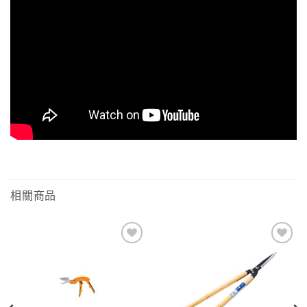
相關商品
Add to
Add to
wishlist
wishlist