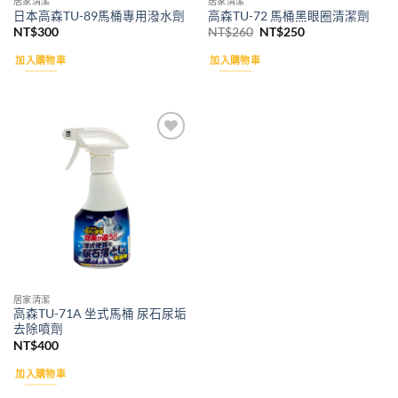
居家清潔
居家清潔
日本高森TU-89馬桶專用潑水劑
高森TU-72 馬桶黑眼圈清潔劑
原
目
NT$
300
NT$
260
NT$
250
始
前
價
價
加入購物車
加入購物車
格：
格：
NT$260。
NT$250。
Add to
wishlist
居家清潔
高森TU-71A 坐式馬桶 尿石尿垢
去除噴劑
NT$
400
加入購物車