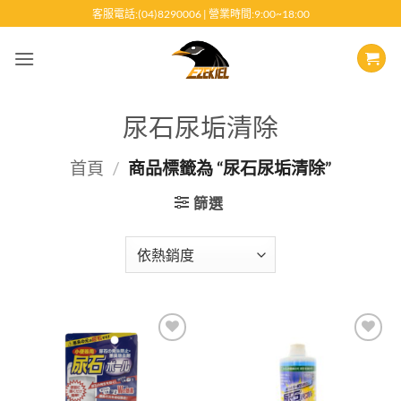
跳
客服電話:(04)8290006 | 營業時間:9:00~18:00
至
內
容
尿石尿垢清除
首頁
/
商品標籤為 “尿石尿垢清除”
篩選
Add to
Add to
wishlist
wishlist