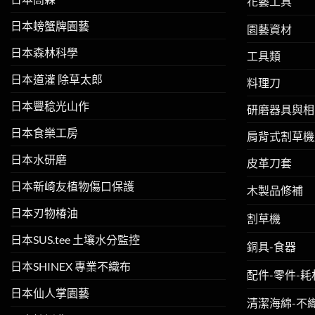
花藝工具
日本螃蟹牌園藝
園藝資材
日本森林科學
工具類
日本道灌 除草太郎
料理刀
日本豐稔光山作
研磨器具與相
日本食樂工房
肩背式割草機
日本水研磨
皮革刀套
日本新崎友植物傷口保護
木製品修補
日本刃物椿油
割草機
日本SUS.tee 土壤水分監控
銅具-食器
日本SHINEX 專業不織布
配件-零件-耗
日本仙人掌園藝
清潔海綿-不