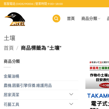
跳
客服電話:(04)8290006 | 營業時間:9:00~18:00
至
內
首頁
商品分類
容
土壤
首頁
/
商品標籤為 “土壤”
商品分類
金屬油桶
農機.園藝引擎保養.維護用品
居家清潔
花藝工具