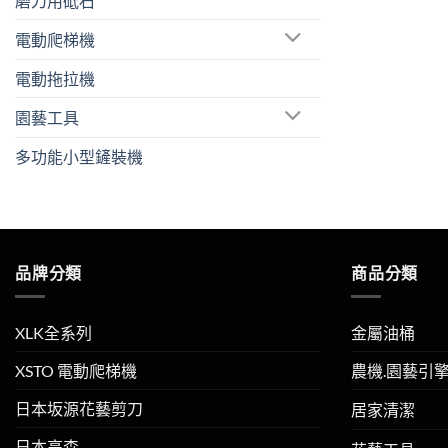
磨刀用砥石
電動爬梯機
電動拖拉機
園藝工具
多功能小型鏟裝機
品牌分類
商品分類
XLK全系列
金屬油桶
XSTO 電動爬梯機
農機.園藝引
日本坂源花藝剪刀
居家清潔
日本高森