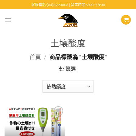
跳
客服電話:(04)8290006 | 營業時間:9:00~18:00
至
內
容
土壤酸度
首頁
/
商品標籤為 “土壤酸度”
篩選
Add to
wishlist