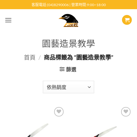
跳
客服電話:(04)8290006 | 營業時間:9:00~18:00
至
內
容
園藝造景教學
首頁
/
商品標籤為 “園藝造景教學”
篩選
Add to
Add to
wishlist
wishlist