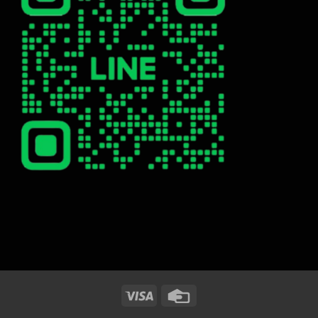
Visa
Credit
Card