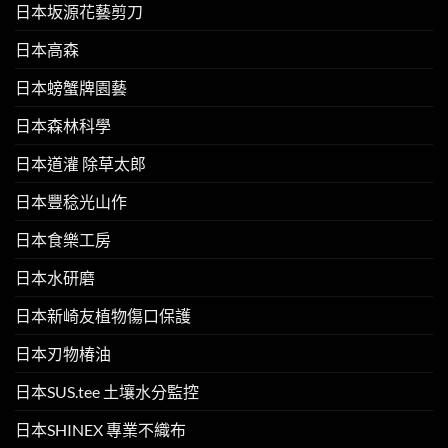
日本坂源花藝剪刀
日本高森
日本螃蟹牌園藝
日本森林科學
日本道灌 除草太郎
日本豐稔光山作
日本食樂工房
日本水研磨
日本新崎友植物傷口保護
日本刃物椿油
日本SUS.tee 土壤水分監控
日本SHINEX 專業不織布