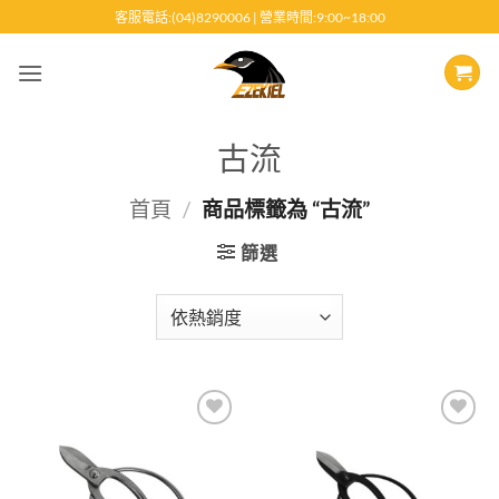
跳
客服電話:(04)8290006 | 營業時間:9:00~18:00
至
內
容
古流
首頁
/
商品標籤為 “古流”
篩選
Add to
Add to
wishlist
wishlist