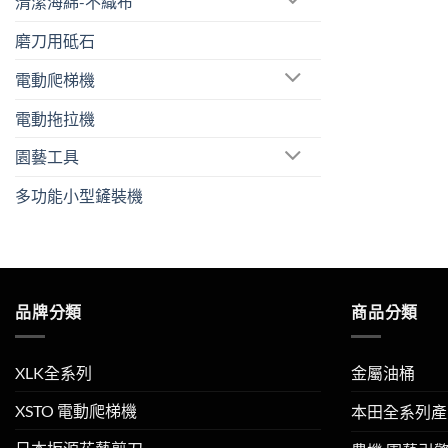
清潔海綿-不織布
磨刀用砥石
電動爬梯機
電動拖拉機
園藝工具
多功能小型鏟裝機
品牌分類
商品分類
XLK全系列
金屬油桶
XSTO 電動爬梯機
本田全系列產