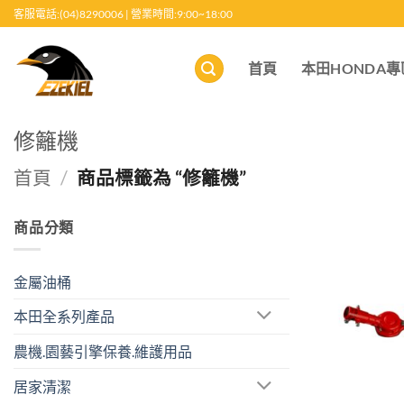
跳
客服電話:(04)8290006 | 營業時間:9:00~18:00
至
內
首頁
本田HONDA專
容
修籬機
首頁
/
商品標籤為 “修籬機”
商品分類
金屬油桶
本田全系列產品
農機.園藝引擎保養.維護用品
居家清潔