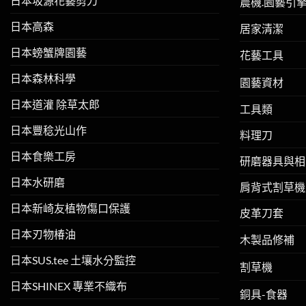
日本坂源花藝剪刀
農機.園藝引
日本高森
居家清潔
日本螃蟹牌園藝
花藝工具
日本森林科學
園藝資材
日本道灌 除草太郎
工具類
日本豐稔光山作
料理刀
日本食樂工房
研磨器具與相
日本水研磨
肩背式割草機
日本新崎友植物傷口保護
皮革刀套
日本刃物椿油
木製品修補
日本SUS.tee 土壤水分監控
割草機
日本SHINEX 專業不織布
銅具-食器