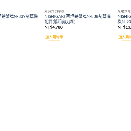
肩背式割草機
充電式電
 西垣螃蟹牌N-839割草機
NISHIGAKI 西垣螃蟹牌N-838割草機
NISH
配件(籬笆剪刀組)
機N-90
NT$
4,780
NT$
13
加入購物車
加入購