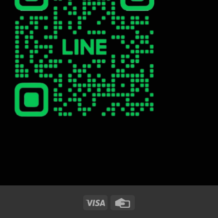
Visa
Credit
Card