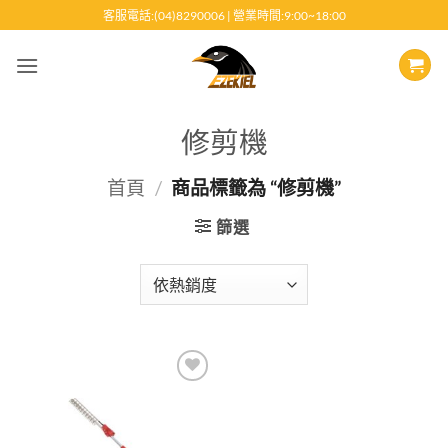
跳
客服電話:(04)8290006 | 營業時間:9:00~18:00
至
內
容
修剪機
首頁
/
商品標籤為 “修剪機”
篩選
Add to
wishlist