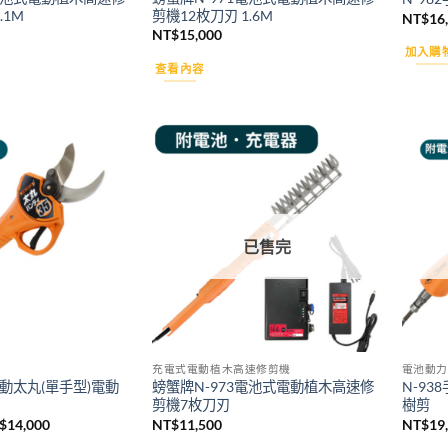
.1M
剪機12枚刀刃 1.6M
NT$
16
NT$
15,000
加入購
查看內容
Add to
Add to
wishlist
wishlist
已售完
充電式電動植木高速修剪機
電池動力
電動太丸(單手型)電動
螃蟹牌N-973電池式電動植木高速修
N-93
剪機7枚刀刃
樹剪
目
$
14,000
NT$
11,500
NT$
19
前