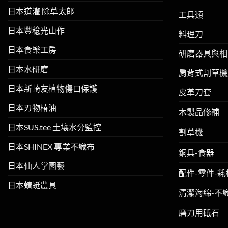
日本道灌 除草太郎
工具類
日本豐稔光山作
料理刀
日本食樂工房
研磨器具與相
日本水研磨
肩背式割草機
日本新崎友植物傷口保護
皮革刀套
日本刃物椿油
木製品修補
日本SUS.tee 土壤水分監控
割草機
日本SHINEX 專業不織布
銅具-食器
日本仙人掌園藝
配件-零件-耗
日本蜻蜓農具
清潔海綿-不
磨刀用砥石