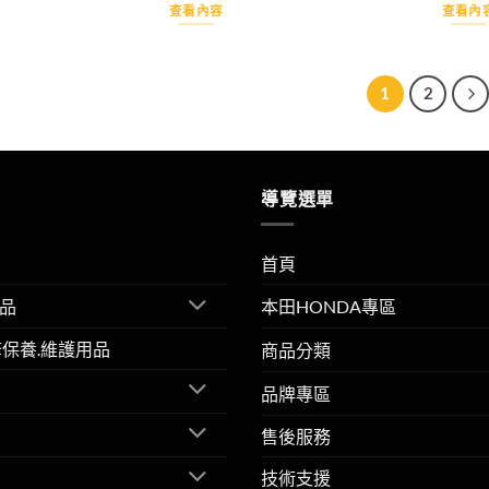
價
查看內容
查看內
：
格：
$15,000。
NT$14,000。
1
2
導覽選單
首頁
品
本田HONDA專區
擎保養.維護用品
商品分類
品牌專區
售後服務
技術支援