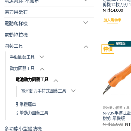
清潔海綿-不織布
剪機12枚刀刃 1
NT$
14,000
磨刀用砥石
加入購物車
電動爬梯機
電動拖拉機
園藝工具
特價
手動園藝工具
動力園藝工具
電池動力園藝工具
電池動力手持式園藝工具
引擎搬運車
電池動力園藝工具
引擎動力園藝工具
N-939手持式
樹剪 .單機版
原
NT$
15,000
NT
始
多功能小型鏟裝機