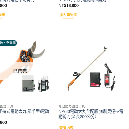
,800
NT$
18,800
物車
加入購物車
Add to
Add to
wishlist
wishlist
已售完
園藝工具
電池動力園藝工具
8手持式電動太丸(單手型)電動
N-933電動太丸全配版 無 刷馬達枝電
動剪刀(全長200公分）
,800
查看內容