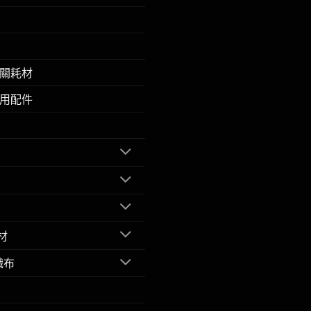
關耗材
用配件
材
織布