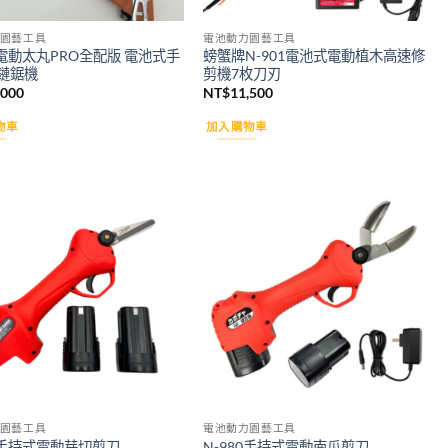
園藝工具
電池動力園藝工具
2電動太丸PRO全配版 電池式手
螃蟹牌N-901電池式電動植木高速修
鏈鋸機
剪機7枚刀刃
,000
NT$
11,500
物車
加入購物車
Add to
Add to
wishlist
wishlist
園藝工具
電池動力園藝工具
82手持式電動芽切剪刀
N-980手持式電動南瓜剪刀