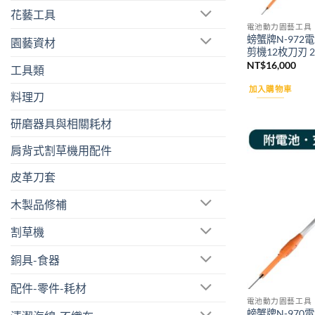
花藝工具
電池動力園藝工具
螃蟹牌N-97
園藝資材
剪機12枚刀刃 2
NT$
16,000
工具類
加入購物車
料理刀
研磨器具與相關耗材
肩背式割草機用配件
皮革刀套
木製品修補
割草機
銅具-食器
配件-零件-耗材
電池動力園藝工具
螃蟹牌N-97