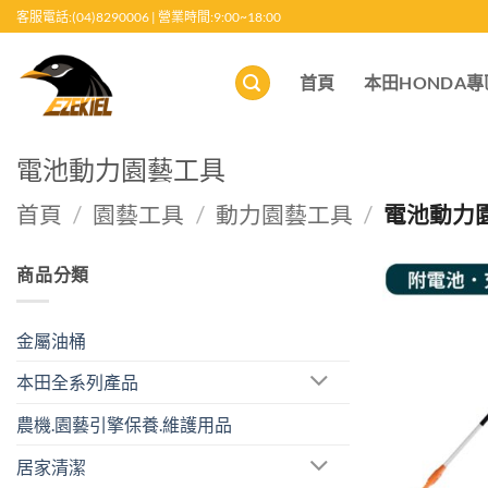
跳
客服電話:(04)8290006 | 營業時間:9:00~18:00
至
內
首頁
本田HONDA專
容
電池動力園藝工具
首頁
/
園藝工具
/
動力園藝工具
/
電池動力
商品分類
金屬油桶
本田全系列產品
農機.園藝引擎保養.維護用品
居家清潔