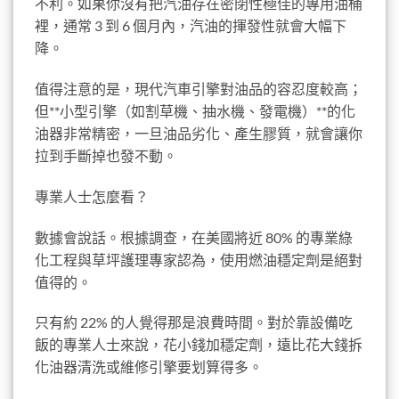
不利。如果你沒有把汽油存在密閉性極佳的專用油桶
裡，通常 3 到 6 個月內，汽油的揮發性就會大幅下
降。
值得注意的是，現代汽車引擎對油品的容忍度較高；
但**小型引擎（如割草機、抽水機、發電機）**的化
油器非常精密，一旦油品劣化、產生膠質，就會讓你
拉到手斷掉也發不動。
專業人士怎麼看？
數據會說話。根據調查，在美國將近 80% 的專業綠
化工程與草坪護理專家認為，使用燃油穩定劑是絕對
值得的。
只有約 22% 的人覺得那是浪費時間。對於靠設備吃
飯的專業人士來說，花小錢加穩定劑，遠比花大錢拆
化油器清洗或維修引擎要划算得多。