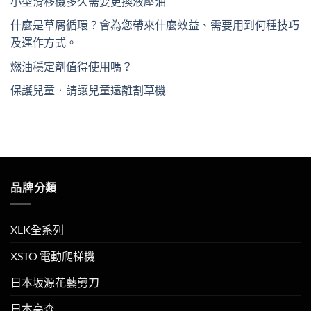
小型滑移機多久需要更換液壓油
什麼是草屑循環？會為您帶來什麼效益、需要用到何種技巧
及運作方式。
燃油穩定劑值得使用嗎？
保護兒童．請讓兒童遠離割草機
品牌分類
XLK全系列
XSTO 電動爬梯機
日本坂源花藝剪刀
日本高森