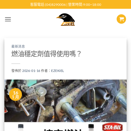
跳
客服電話:(04)8290006 | 營業時間:9:00~18:00
至
內
容
最新消息
燃油穩定劑值得使用嗎？
發佈於
2026-01-16
作者：
EZEKIEL
16
1 月