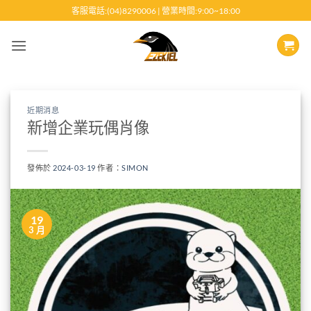
跳
客服電話:(04)8290006 | 營業時間:9:00~18:00
至
內
容
近期消息
新增企業玩偶肖像
發佈於
2024-03-19
作者：
SIMON
19
3 月