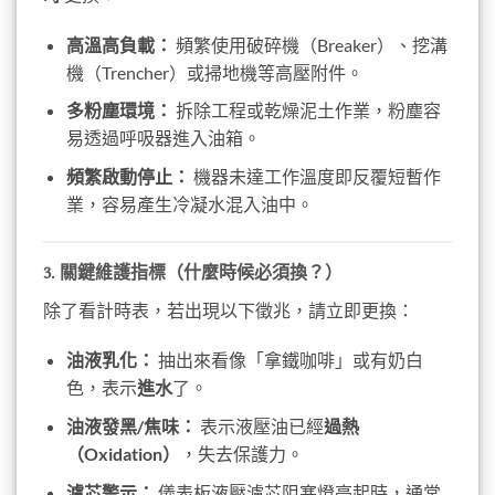
高溫高負載：
頻繁使用破碎機（Breaker）、挖溝
機（Trencher）或掃地機等高壓附件。
多粉塵環境：
拆除工程或乾燥泥土作業，粉塵容
易透過呼吸器進入油箱。
頻繁啟動停止：
機器未達工作溫度即反覆短暫作
業，容易產生冷凝水混入油中。
3. 關鍵維護指標（什麼時候必須換？）
除了看計時表，若出現以下徵兆，請立即更換：
油液乳化：
抽出來看像「拿鐵咖啡」或有奶白
色，表示
進水
了。
油液發黑/焦味：
表示液壓油已經
過熱
（Oxidation）
，失去保護力。
濾芯警示：
儀表板液壓濾芯阻塞燈亮起時，通常