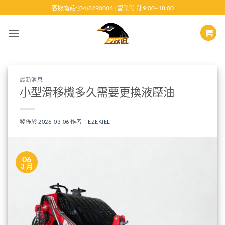
跳
客服電話:(04)8290006 | 營業時間:9:00~18:00
至
內
容
最新消息
小型滑移機多久需要更換液壓油
發佈於
2026-03-06
作者：
EZEKIEL
06
3 月