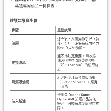
建議連同油品一併檢查。
維護建議與步驟
步驟
重點說明
熄火後，反覆操作手桿（前
洩壓
後左右），確保系統內壓力
降至 ０以免噴濺。
濾芯比油更重要。
每次換
油必須更換原廠或同規格
更換濾芯
（如 10 Micron）的精密濾
芯。
若油箱底部有金屬吸油網
清潔吸油網
（Suction Screen），應拆
下清洗。
使用像
Daphne Super
Hydro 46X
這類高品質無
注入新油
鋅油，可顯著減少伺服閥故
障。