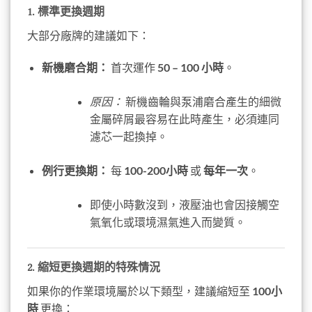
1. 標準更換週期
大部分廠牌的建議如下：
新機磨合期：
首次運作
50 – 100 小時
。
原因：
新機齒輪與泵浦磨合產生的細微
金屬碎屑最容易在此時產生，必須連同
濾芯一起換掉。
例行更換期：
每
100-200小時
或
每年一次
。
即使小時數沒到，液壓油也會因接觸空
氣氧化或環境濕氣進入而變質。
2. 縮短更換週期的特殊情況
如果你的作業環境屬於以下類型，建議縮短至
100小
時
更換：