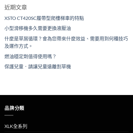
近期文章
XSTO CT420SC履帶型爬樓梯車的特點
小型滑移機多久需要更換液壓油
什麼是草屑循環？會為您帶來什麼效益、需要用到何種技巧
及運作方式。
燃油穩定劑值得使用嗎？
保護兒童．請讓兒童遠離割草機
品牌分類
XLK全系列