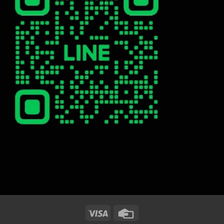
Visa
Credit
Card