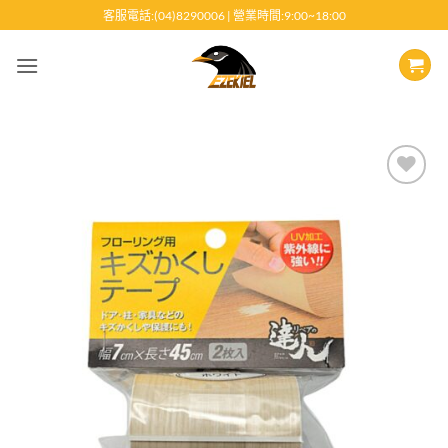
跳
客服電話:(04)8290006 | 營業時間:9:00~18:00
至
內
容
Add to
wishlist