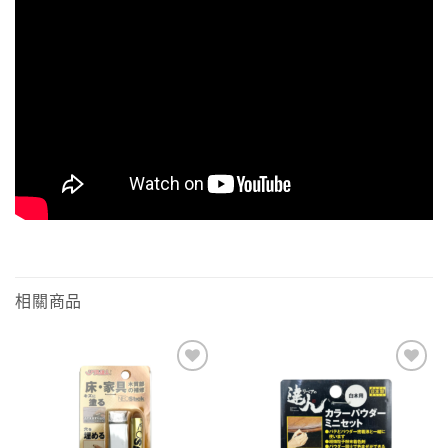
相關商品
Add to
Add to
wishlist
wishlist