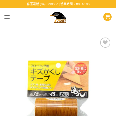
跳
客服電話:(04)8290006 | 營業時間:9:00~18:00
至
內
容
Add to
wishlist