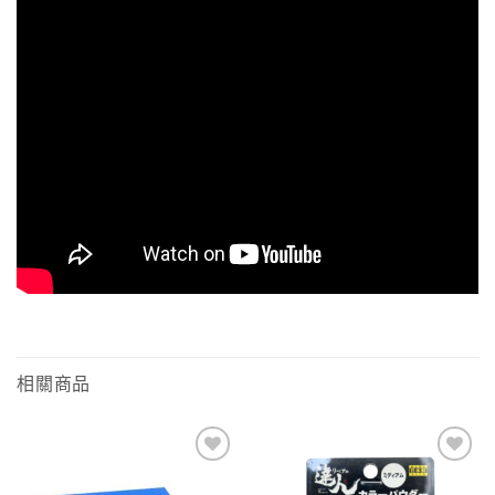
相關商品
Add to
Add to
wishlist
wishlist