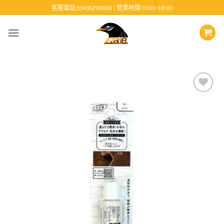
跳
客服電話:(04)8290006 | 營業時間:9:00~18:00
至
內
容
Add to
wishlist