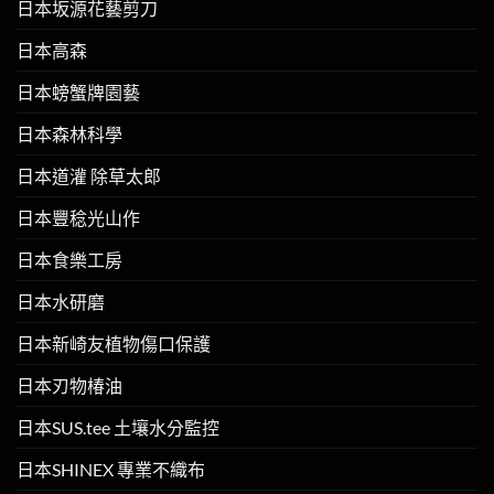
日本坂源花藝剪刀
日本高森
日本螃蟹牌園藝
日本森林科學
日本道灌 除草太郎
日本豐稔光山作
日本食樂工房
日本水研磨
日本新崎友植物傷口保護
日本刃物椿油
日本SUS.tee 土壤水分監控
日本SHINEX 專業不織布